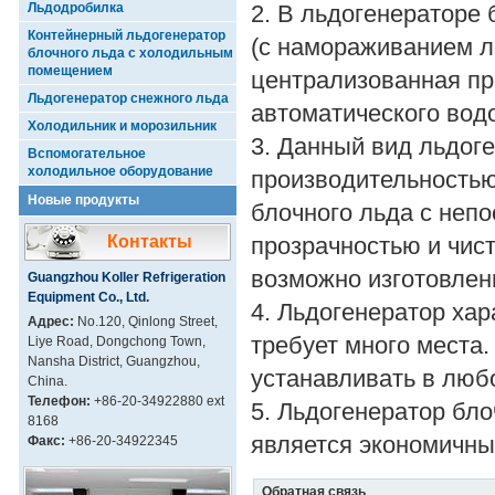
Льдодробилка
2. В льдогенераторе
Контейнерный льдогенератор
(с намораживанием л
блочного льда с холодильным
помещением
централизованная пр
Льдогенератор снежного льда
автоматического водо
Холодильник и морозильник
3. Данный вид льдог
Вспомогательное
холодильное оборудование
производительностью
Новые продукты
блочного льда с неп
Контакты
прозрачностью и чист
возможно изготовлен
Guangzhou Koller Refrigeration
Equipment Co., Ltd.
4. Льдогенератор хар
Адрес:
No.120, Qinlong Street,
требует много места.
Liye Road, Dongchong Town,
Nansha District, Guangzhou,
устанавливать в люб
China.
Телефон:
+86-20-34922880 ext
5. Льдогенератор бл
8168
является экономичны
Факс:
+86-20-34922345
Обратная связь