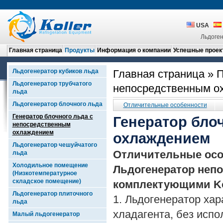
USA
Льдоген
Главная страница
Продукты
Информация о компании
Успешные проек
Льдогенератор кубиков льда
Главная страница
»
П
Льдогенератор трубчатого
непосредственным 
льда
Льдогенератор блочного льда
Отличительные особенности
Генератор блочного льда с
Генератор бло
непосредственным
охлаждением
охлаждением
Льдогенератор чешуйчатого
Отличительные осо
льда
Холодильное помещение
Льдогенератор непо
(Низкотемпературное
складское помещение)
комплектующими Ko
Льдогенератор плиточного
1. Льдогенератор ха
льда
хладагента, без исп
Малый льдогенератор