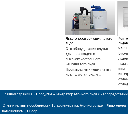
Льдогенератор чешуйчатого
Конт
льда
льдог
с хол
Это оборудование служит
В кон
для производства
льдог
высококачественного
льда 
чешуйчатого льда.
помещ
Производимый чешуйчатый
интег
лед является сухим ...
охлаж
охлад
Главная страница
»
Продукты
»
Генератор блочного льда с непосредстве
Отличительные особенности
|
Льдогенератор блочного льда
|
Льдогенерат
помещением
|
Обзор