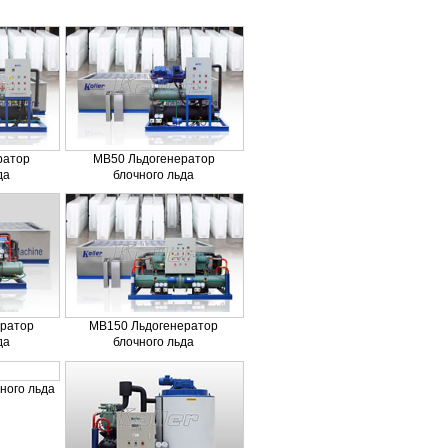
ратор
MB50 Льдогенератор
да
блочного льда
ратор
MB150 Льдогенератор
да
блочного льда
ного льда