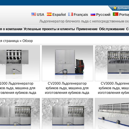
Добавит
USA
Español
Français
Русский
Portu
Льдогенератор блочного льда с непосредственным ох
 о компании
Успешные проекты и клиенты
Применение
Обслуживание
С
я страница
» Обзор
1000 Льдогенератор
CV2000 Льдогенератор
CV3000 Льдоген
ков льда, машина для
кубиков льда, машина для
кубиков льда, ма
товления кубиков льда
изготовления кубиков льда
изготовления куби