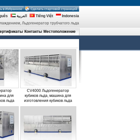
ь в Избранное
Сделать стартовой страницей
guês
العربية
Tiếng Việt
Indonesia
лаждением, Льдогенератор трубчатого льда
ертификаты
Контакты
Местоположение
ератор
CV4000 Льдогенератор
шина для
кубиков льда, машина для
ков льда
изготовления кубиков льда