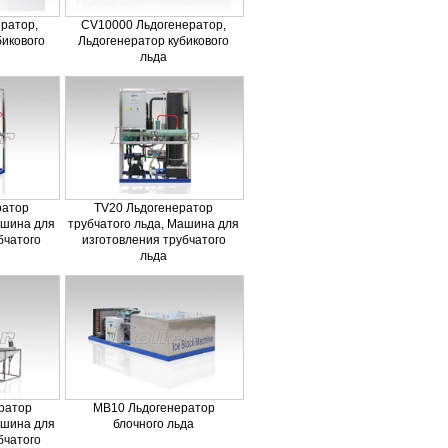
ратор,
CV10000 Льдогенератор,
бикового
Льдогенератор кубикового
льда
ратор
TV20 Льдогенератор
ашина для
трубчатого льда, Машина для
бчатого
изготовления трубчатого
льда
ратор
MB10 Льдогенератор
ашина для
блочного льда
бчатого