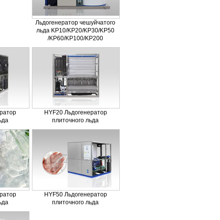
Льдогенератор чешуйчатого
льда KP10/KP20/KP30/KP50
/KP60/KP100/KP200
ратор
HYF20 Льдогенератор
ьда
плиточного льда
ратор
HYF50 Льдогенератор
ьда
плиточного льда