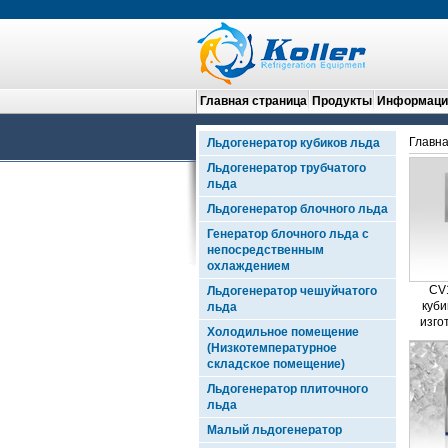
Главная страница
Продукты
Информация
Главна
Льдогенератор кубиков льда
Льдогенератор трубчатого
льда
Льдогенератор блочного льда
Генератор блочного льда с
непосредственным
охлаждением
CV
Льдогенератор чешуйчатого
куби
льда
изго
Холодильное помещение
(Низкотемпературное
складское помещение)
Льдогенератор плиточного
льда
Малый льдогенератор