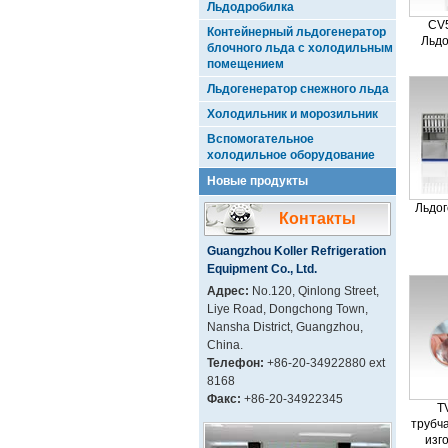
Льдодробилка
CV5
Контейнерный льдогенератор
Льдо
блочного льда с холодильным
помещением
Льдогенератор снежного льда
Холодильник и морозильник
Вспомогательное
холодильное оборудование
Новые продукты
Льдог
Контакты
Guangzhou Koller Refrigeration
Equipment Co., Ltd.
Адрес:
No.120, Qinlong Street,
Liye Road, Dongchong Town,
Nansha District, Guangzhou,
China.
Телефон:
+86-20-34922880 ext
8168
Факс:
+86-20-34922345
T
трубч
изг