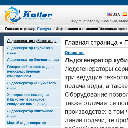
USA
Льдогенератор кубиков льда, Льдо
Главная страница
Продукты
Информация о компании
Успешные проек
Льдогенератор кубиков льда
Главная страница
»
П
Льдогенератор трубчатого
Описание
льда
Льдогенератор куби
Льдогенератор блочного льда
Генератор блочного льда с
Ледогенераторы сери
непосредственным
три ведущие техноло
охлаждением
Льдогенератор чешуйчатого
подача воды, а также
льда
Оборудование позвол
Холодильное помещение
(Низкотемпературное
также отличается по
складское помещение)
производстве: в том
Льдогенератор плиточного
льда
линии подачи, те пр
Малый льдогенератор