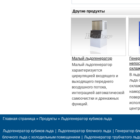
Другие продукты
Малый льдогенератор
Генер
непо
Малый льдогенератор
охла
характеризуется
В льд
циркуляцией входящего и
льда 
выходящего переднего
охлаж
воздушного потока,
намор
интеграцией автоматической
повер
самоочистки и дренажных
испол
функций.
центр
Главная страница
»
Продукты
» Льдогенератор кубиков льда
Льдогенератор кубиков льда
|
Льдогенератор блочного льда
|
Генератор бл
блочного льда с холодильным помещением
|
Льдогенератор трубчатого льд