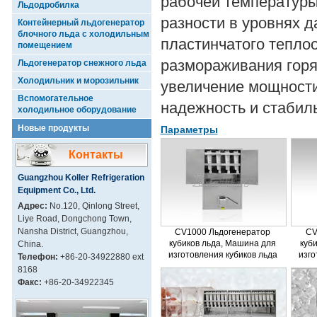
рабочей температуры
Льдодробилка
разности в уровнях 
Контейнерный льдогенератор
блочного льда с холодильным
пластинчатого тепло
помещением
размораживания горя
Льдогенератор снежного льда
Холодильник и морозильник
увеличение мощности
Вспомогательное
надежность и стабил
холодильное оборудование
Новые продукты
Параметры
Контакты
Guangzhou Koller Refrigeration
Equipment Co., Ltd.
Адрес:
No.120, Qinlong Street,
Liye Road, Dongchong Town,
Nansha District, Guangzhou,
CV1000 Льдогенератор
CV
кубиков льда, Машина для
куб
China.
изготовления кубиков льда
изго
Телефон:
+86-20-34922880 ext
8168
Факс:
+86-20-34922345