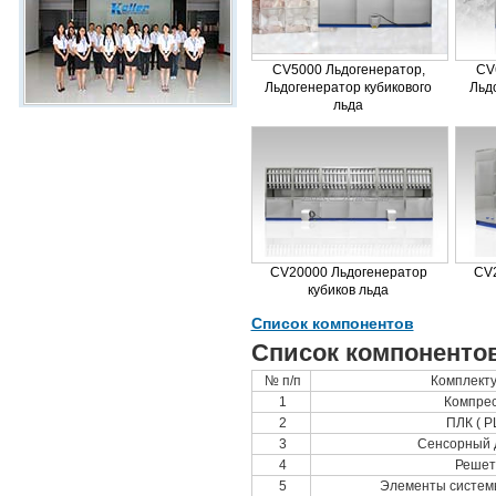
CV5000 Льдогенератор,
CV
Льдогенератор кубикового
Льд
льда
CV20000 Льдогенератор
CV
кубиков льда
Список компонентов
Список компонентов
№ п/п
Комплект
1
Компре
2
ПЛК ( P
3
Сенсорный 
4
Решет
5
Элементы систем