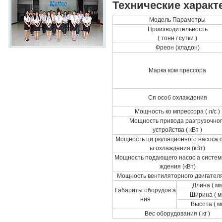
Технические характ
Модель Параметры
Производительность
( тонн / сутки )
Фреон (хладон)
Марка ком прессора
Сп особ охлаждения
Мощность ко мпрессора ( л/с )
Мощность привода разгрузочно
устройства ( кВт )
Мощность ци ркуляционного насоса 
ы охлаждения (кВт)
Мощность подающего насос а систем
ждения (кВт)
Мощность вентиляторного двигателя
Длина ( мм
Габариты оборудов а
Ширина ( м
ния
Высота ( м
Вес оборудования ( кг )