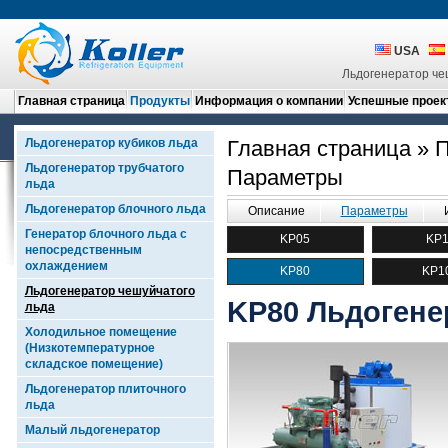
USA
Льдогенератор че
Главная страница
Продукты
Информация о компании
Успешные проек
Льдогенератор кубиков льда
Главная страница
»
П
Льдогенератор трубчатого
Параметры
льда
Льдогенератор блочного льда
Описание
Параметры
Генератор блочного льда с
KP05
KP
непосредственным
охлаждением
KP80
KP1
Льдогенератор чешуйчатого
KP80 Льдогене
льда
Холодильное помещение
(Низкотемпературное
складское помещение)
Льдогенератор плиточного
льда
Малый льдогенератор