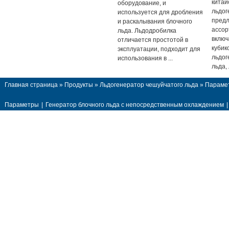
китай
оборудование, и
льдог
используется для дробления
предл
и раскалывания блочного
ассор
льда. Льдодробилка
включ
отличается простотой в
кубик
эксплуатации, подходит для
льдог
использования в ...
льда, 
Главная страница
»
Продукты
»
Льдогенератор чешуйчатого льда
» Параме
Параметры
|
Генератор блочного льда с непосредственным охлаждением